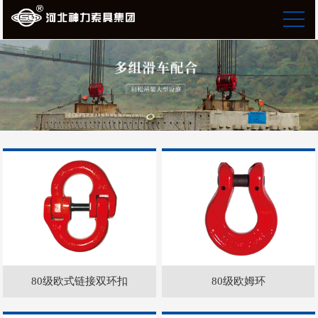
80级欧式链接双环扣
80级欧姆环