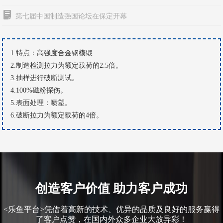

第七届中国制造强国论坛在保定开幕
1.特点：高强度合金钢模锻
2.制造检测拉力为额定载荷的2.5倍。
3.抽样进行破断测试。
4.100%磁粉探伤。
5.表面处理：喷塑。
6.破断拉力为额定载荷的4倍。
创造客户价值 助力客户成功
<乐鱼平台>凭借着高新的技术、优异的品质及良好的服务赢得
了客户点赞，在国内外众多企业大放异彩！