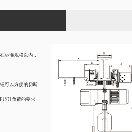
不在标准规格以内，
按钮可以方便的切断
能起升负荷的要求