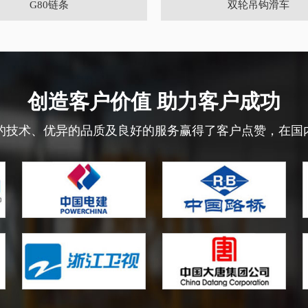
G80链条
双轮吊钩滑车
创造客户价值 助力客户成功
新的技术、优异的品质及良好的服务赢得了客户点赞，在国