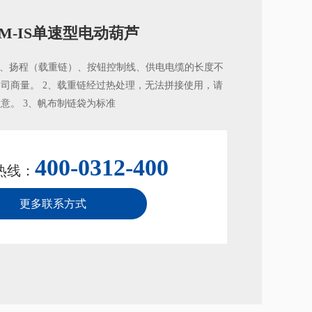
2M-IS单速型电动葫芦
 1、扬程（载重链）、按钮控制线、供电电缆的长度不
司商量。 2、载重链经过热处理，无法拼接使用，请
意。 3、帆布制链袋为标准
400-0312-400
热线：
更多联系方式