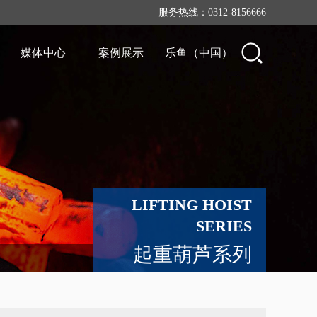
服务热线：0312-8156666
媒体中心
案例展示
乐鱼（中国）
LIFTING HOIST
SERIES
起重葫芦系列