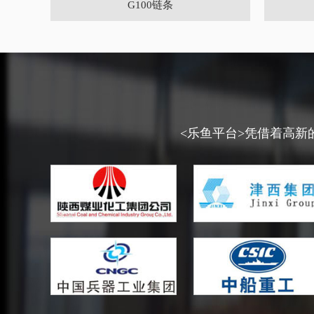
G100链条
<乐鱼平台>凭借着高