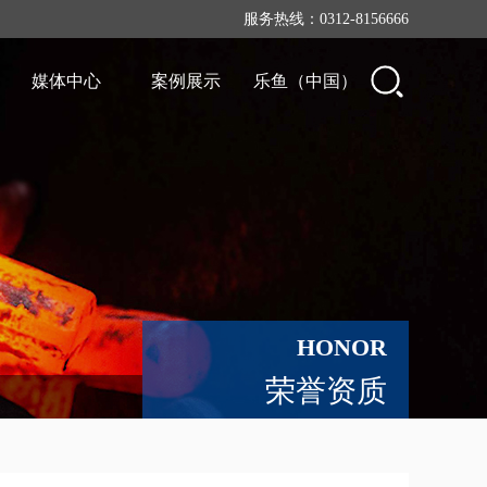
服务热线：0312-8156666
媒体中心
案例展示
乐鱼（中国）
HONOR
荣誉资质