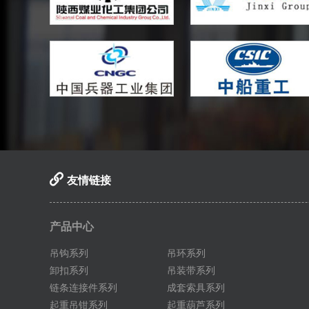

友情链接
产品中心
吊钩系列
吊环系列
卸扣系列
吊装带系列
链条连接件系列
成套索具系列
起重吊钳系列
起重葫芦系列