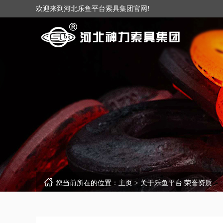
欢迎来到河北乐鱼平台索具集团官网!

您当前所在的位置：
主页
>
关于乐鱼平台
荣誉资质